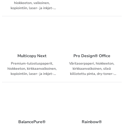
tulostimiin
hiokkeeton, valkoinen,
kopiointiin, laser- ja inkjet-
tulostimiin
Multicopy Next
Pro Design® Office
Premium-tulostuspaperit,
Värilaserpaperi, hiokkeeton,
hiokkeeton, kirkkaanvalkoinen,
kirkkaanvalkoinen, sileä
kopiointiin, laser- ja inkjet-
kiillotettu pinta, dry-toner-
tulostimiin
painomenetelmiin
BalancePure®
Rainbow®