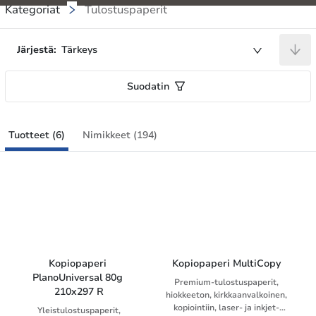
Kategoriat
Tulostuspaperit
Järjestä:
Tärkeys
Suodatin
Tuotteet (6)
Nimikkeet (194)
Kopiopaperi 
Kopiopaperi MultiCopy
PlanoUniversal 80g 
Premium-tulostuspaperit,
210x297 R
hiokkeeton, kirkkaanvalkoinen,
kopiointiin, laser- ja inkjet-
Yleistulostuspaperit,