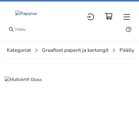
Kategoriat
Graafiset paperit ja kartongit
Päällyst
Slide 1 of 1