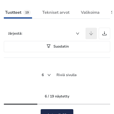
Tuotteet
Tekniset arvot
Valikoima
S
19
T
Järjestä:
Suodatin
6
Riviä sivulla
6 / 19 näytetty