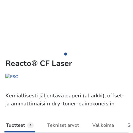
Reacto® CF Laser
Kemiallisesti jäljentävä paperi (aliarkki), offset-
ja ammattimaisiin dry-toner-painokoneisiin
Tuotteet
Tekniset arvot
Valikoima
Se
4