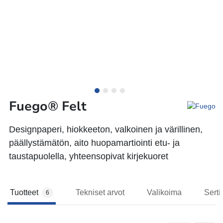
Fuego® Felt
Designpaperi, hiokkeeton, valkoinen ja värillinen,
päällystämätön, aito huopamartiointi etu- ja
taustapuolella, yhteensopivat kirjekuoret
Tuotteet
Tekniset arvot
Valikoima
Sertif
6