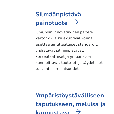
Silmäänpistävä
painotuote
Gmundin innovatiivinen paperi-,
kartonki- ja kirjekuorivalikoima
asettaa ainutlaatuiset standardit,
yhdistävät silmiinpistävät,
korkealaatuiset ja ympäristöä
kunnioittavat tuotteet, ja täydelliset
tuotanto-ominaisuudet.
Ympäristöystävälliseen
taputukseen, meluisa ja
kannustava