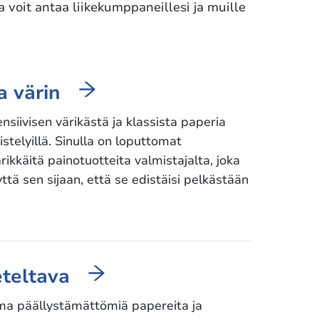
 voit antaa liikekumppaneillesi ja muille
a värin
siivisen värikästä ja klassista paperia
istelyillä. Sinulla on loputtomat
ikkäitä painotuotteita valmistajalta, joka
ttä sen sijaan, että se edistäisi pelkästään
eteltava
ma päällystämättömiä papereita ja