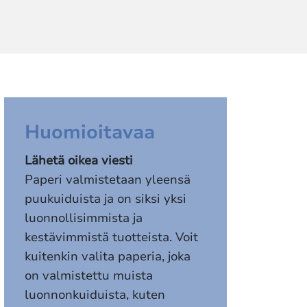
Huomioitavaa
Lähetä oikea viesti
Paperi valmistetaan yleensä
puukuiduista ja on siksi yksi
luonnollisimmista ja
kestävimmistä tuotteista. Voit
kuitenkin valita paperia, joka
on valmistettu muista
luonnonkuiduista, kuten