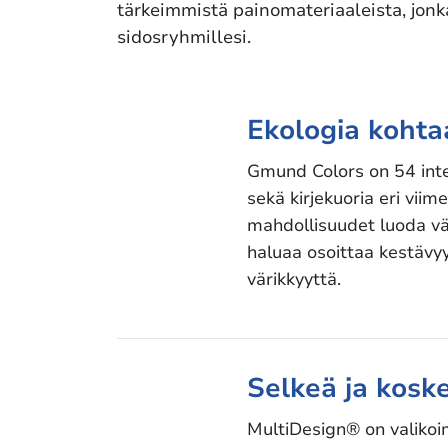
tärkeimmistä painomateriaaleista, jonka
sidosryhmillesi.
Ekologia kohta
Gmund Colors on 54 inten
sekä kirjekuoria eri viime
mahdollisuudet luoda vär
haluaa osoittaa kestävyy
värikkyyttä.
Selkeä ja kosk
MultiDesign® on valikoi