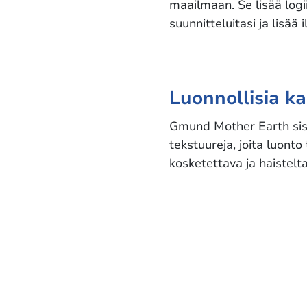
maailmaan. Se lisää logi
suunnitteluitasi ja lisää 
Luonnollisia ka
Gmund Mother Earth sisä
tekstuureja, joita luont
kosketettava ja haistelt