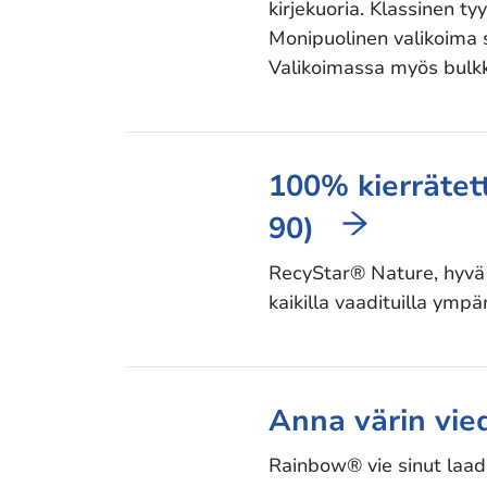
kirjekuoria. Klassinen tyy
Monipuolinen valikoima se
Valikoimassa myös bulk
100% kierrätet
90)
RecyStar® Nature, hyvä 
kaikilla vaadituilla ympä
Anna värin vi
Rainbow® vie sinut laadu