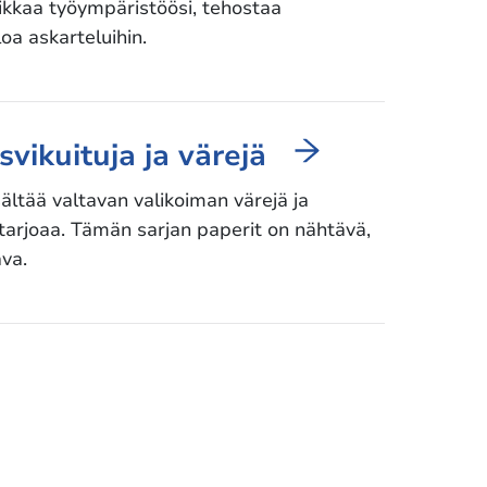
ikkaa työympäristöösi, tehostaa
iloa askarteluihin.
svikuituja ja värejä
ltää valtavan valikoiman värejä ja
o tarjoaa. Tämän sarjan paperit on nähtävä,
ava.