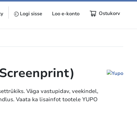
Ostukorv
ty
Logi sisse
Loo e-konto
Screenprint)
settrükiks. Väga vastupidav, veekindel,
ndlus. Vaata ka lisainfot tootele YUPO