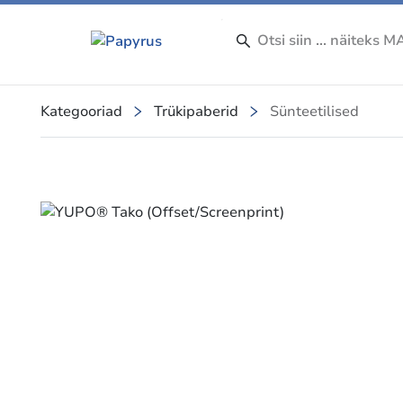
Kategooriad
Trükipaberid
Sünteetilised
Slide 1 of 1