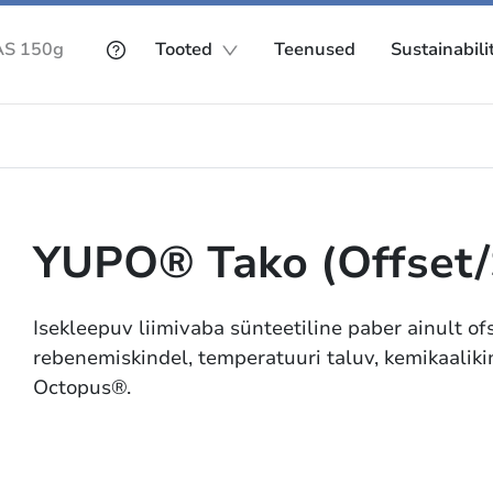
Tooted
Teenused
Sustainabili
YUPO® Tako (Offset/
Isekleepuv liimivaba sünteetiline paber ainult of
rebenemiskindel, temperatuuri taluv, kemikaaliki
Octopus®.