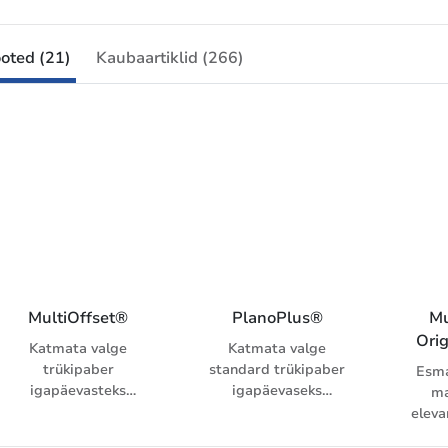
oted (21)
Kaubaartiklid (266)
MultiOffset®
PlanoPlus®
Mu
Orig
Katmata valge
Katmata valge
trükipaber
standard trükipaber
Esma
igapäevasteks
igapäevaseks
ma
trükitöödeks. Lai
kasutamiseks. Hea
eleva
laovalik, kõrge
hinna ja kvaliteedi
katma