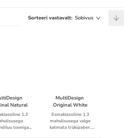
Sorteeri vastavalt:
Sobivus
ltiDesign 
MultiDesign 
inal Natural
Original White
klassiline 1.3
Esmaklassiline 1.3
hulisusega
mahulisusega valge
ndiluu tooniga
katmata trükipaber.
ta trükipaber.
See on preemium