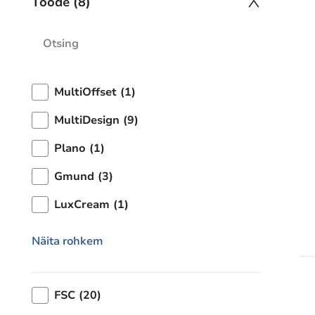
Toode (8)
MultiOffset (1)
MultiDesign (9)
Plano (1)
Gmund (3)
LuxCream (1)
Näita rohkem
FSC (20)