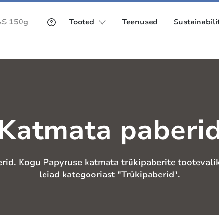
Tooted
Teenused
Sustainabili
Katmata paberi
rid. Kogu Papyruse katmata trükipaberite tootevali
leiad kategooriast "Trükipaberid".