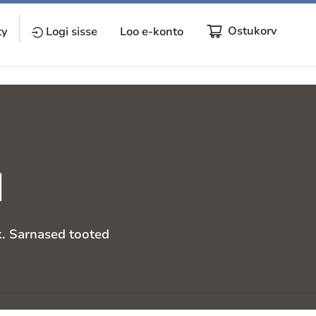
Ostukorv
ty
Logi sisse
Loo e-konto
d
k. Sarnased tooted