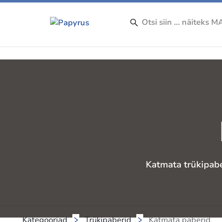
Katmata trükipabe
Kategooriad
Trükipaberid
Katmata paberid