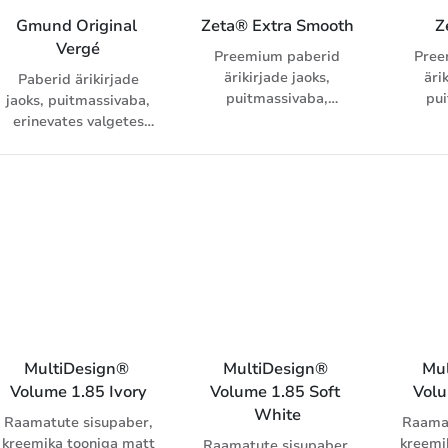
Gmund Original 
Zeta® Extra Smooth
Z
Vergé
Preemium paberid
Pree
ärikirjade jaoks,
äri
Paberid ärikirjade
puitmassivaba,
pui
jaoks, puitmassivaba,
erinevates valgetes
erine
erinevates valgetes
toonides, sile
tooni
toonides, reljeefne
pinnaviimistlus
pin
pinnaviimistlus,
preprint garantii 90 -
100 g/m², sobivad
ümbrikud
MultiDesign® 
MultiDesign® 
Mul
Volume 1.85 Ivory
Volume 1.85 Soft 
Volu
White
Raamatute sisupaber,
Raamat
kreemika tooniga matt
kreemi
Raamatute sisupaber,