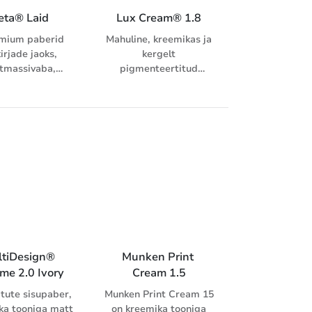
loomulikku tunnet.
eta® Laid
Lux Cream® 1.8
mium paberid
Mahuline, kreemikas ja
kirjade jaoks,
kergelt
tmassivaba,
pigmenteertitud
vates valgetes
kõrgema klassi
des, reljeefne
raamatusisupaber. CIE
naviimistlus
valgesus 76, bulk 1,8.
tiDesign® 
Munken Print 
me 2.0 Ivory
Cream 1.5
ute sisupaber,
Munken Print Cream 15
ka tooniga matt
on kreemika tooniga