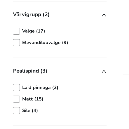
Värvigrupp (2)
Valge (17)
Elevandiluuvalge (9)
Pealispind (3)
Laid pinnaga (2)
Matt (15)
Sile (4)