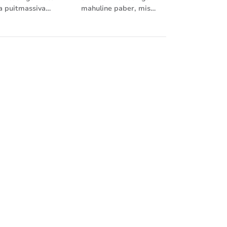
a puitmassivaba
mahuline paber, mis
mahulisusega
sisaldab mehhaanilist
trükipaber
massi, bulk 1.5