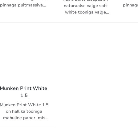
pinnaga puitmassivaba
pinnag
naturaalse valge soft
1.85 mahulisusega
2.0 
white tooniga valge
trükipaber
matt pinnaga
puitmassivaba 1.85
mahulisusega
trükipaber
Munken Print White 
1.5
Munken Print White 1.5
on hallika tooniga
mahuline paber, mis
sisaldab mehhaanilist
massi