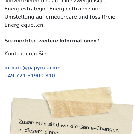
konzentrieren uns auf eine zweigleisige
Energiestrategie: Energieeffizienz und
Umstellung auf erneuerbare und fossilfreie
Energiequellen.
Sie möchten weitere Informationen?
Kontaktieren Sie:
info.de@papyrus.com
+49 721 61900 310
Zusammen sind wir die Game-Changer.
In diesem Sinne: