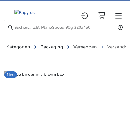
Kategorien
Packaging
Versenden
Versandve
Slide 1 of 1
Neu