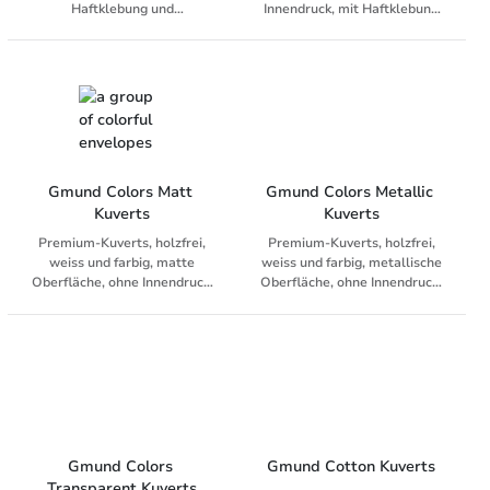
Haftklebung und
Innendruck, mit Haftklebung
Abziehstreifen
und Abziehstreifen
Gmund Colors Matt 
Gmund Colors Metallic 
Kuverts
Kuverts
Premium-Kuverts, holzfrei,
Premium-Kuverts, holzfrei,
weiss und farbig, matte
weiss und farbig, metallische
Oberfläche, ohne Innendruck,
Oberfläche, ohne Innendruck,
mit Haftklebung und
mit Haftklebung und
Abziehstreifen
Abziehstreifen
Gmund Colors 
Gmund Cotton Kuverts
Transparent Kuverts