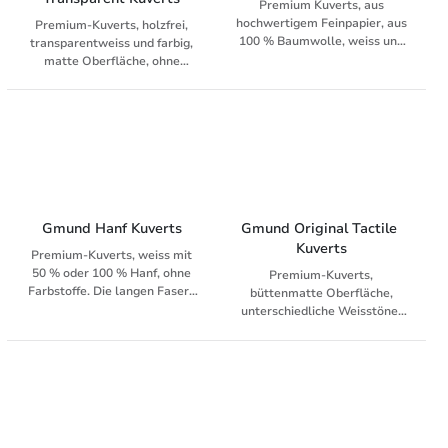
Premium Kuverts, aus
hochwertigem Feinpapier, aus
Premium-Kuverts, holzfrei,
100 % Baumwolle, weiss und
transparentweiss und farbig,
farbig, 2.0-faches Volumen,
matte Oberfläche, ohne
mit Haftklebung und
Innendruck, mit Haftklebung
Abziehstreifen oder
und Abziehstreifen,
Nassgummierung,
Gmund Hanf Kuverts
Gmund Original Tactile 
Kuverts
Premium-Kuverts, weiss mit
50 % oder 100 % Hanf, ohne
Premium-Kuverts,
Farbstoffe. Die langen Fasern
büttenmatte Oberfläche,
machen das neuartige
unterschiedliche Weisstöne,
Material fest im Gefüge, weich
mit Haftklebung und
in der Haptik und wild in der
Abziehstreifen, Ideal zum
Erscheinung. Gmund Hanf ist
Kombinieren mit allen Sorten
ein Statement für
von Gmund Original
ökologischen Fortschritt und
bietet einen klaren Mehrwert
in Design, Haptik, Story und