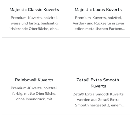
Glaubwürdigkeit.
Majestic Classic Kuverts
Majestic Luxus Kuverts
Premium-Kuverts, holzfrei,
Premium-Kuverts, holzfrei,
weiss und farbig, beidseitig
Vorder- und Rückseite in zwei
irisierende Oberfläche, ohne
edlen metallischen Farben:
Innendruck, Haftklebung mit
real gold und real silver, ohne
Abziehstreifen
Innendruck, Haftklebung mit
Abziehstreifen
Rainbow® Kuverts
Zeta® Extra Smooth 
Kuverts
Premium-Kuverts, holzfrei,
farbig, matte Oberfläche,
Zeta® Extra Smooth Kuverts
ohne Innendruck, mit
werden aus Zeta® Extra
Haftklebung mit
Smooth hergestellt, einem
Abziehstreifen
holzfreien, weissen,
ungestrichenen Feinpapier mit
einer extraglatten
Oberfläche. Es eignet sich
hervorragend für