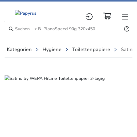
Kategorien
Hygiene
Toilettenpapiere
Satino
Slide 1 of 1