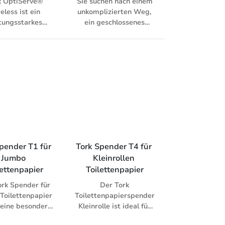
k OptiServe®
Sie suchen nach einem
funktionelles und
eless ist ein
unkomplizierten Weg,
modernes Design.
stungsstarkes
ein geschlossenes
tenpapiersystem
Händewaschsystem
nrichtungen, in
einzuführen, das für
Effizienz, hohe
alle geeignet ist? Mit
zität, weniger
dem Tork Starter Pack
chfüllen und
erleben Sie eine
rend, für bis zu
benutzerfreundliche,
ste, die Hälfte
leicht zu wartende,
 benötigten
saubere und
agerraums
hygienische
Seifenausgabe. Jedes
Starter Pack enthält
pender T1 für 
Tork Spender T4 für 
einen weißen Tork
Jumbo 
Kleinrollen 
Spender für Seifen und
lettenpapier
Toilettenpapier
Händedesinfektionsmittel
und ein Flakon der Tork
ork Spender für
Der Tork
Reine Hand
Toilettenpapier
Toilettenpapierspender
Schaumseife, eine mit
 eine besonders
Kleinrolle ist ideal für
dem EU Ecolabel
 Kapazität. Er
Waschräume, die
zertifizierte