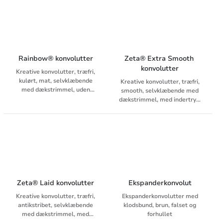
Rainbow® konvolutter
Zeta® Extra Smooth 
konvolutter
Kreative konvolutter, træfri,
kulørt, mat, selvklæbende
Kreative konvolutter, træfri,
med dækstrimmel, uden
smooth, selvklæbende med
indertryk
dækstrimmel, med indertryk,
med og uden rude. Folien i
ruden er varmebestandig og
velegnet til digitalt brug.
Zeta® Laid konvolutter
Ekspanderkonvolut
Kreative konvolutter, træfri,
Ekspanderkonvolutter med
antikstribet, selvklæbende
klodsbund, brun, falset og
med dækstrimmel, med
forhullet