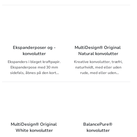
lukninger
dækstrimmel
Ekspanderposer og -
MultiDesign® Original 
konvolutter
Natural konvolutter
Ekspanders i bleget kraftpapir.
Kreative konvolutter, træfri,
Ekspanderpose med 30 mm
naturhvidt, med eller uden
sidefals, åbnes på den korte
rude, med eller uden
side (art.nr. 88052323).
indertryk. Folien i ruden er
Ekspanderkonvolut med 25
varmebestandig og velegnet
mm sidefals, åbnes på den
til digitalt brug.
lange side (art.nr. 88052318).
MultiDesign® Original 
BalancePure® 
White konvolutter
konvolutter