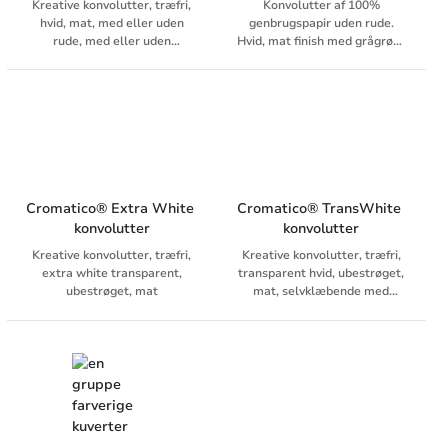
Kreative konvolutter, træfri,
Konvolutter af 100%
hvid, mat, med eller uden
genbrugspapir uden rude.
rude, med eller uden
Hvid, mat finish med grågrønt
indertryk, med forskellige
indvendigt tryk.
typer af lukning. Folien i ruden
er varmebestandig og
velegnet til digitalt brug.
Cromatico® Extra White 
Cromatico® TransWhite 
konvolutter
konvolutter
Kreative konvolutter, træfri,
Kreative konvolutter, træfri,
extra white transparent,
transparent hvid, ubestrøget,
ubestrøget, mat
mat, selvklæbende med
dækstrimmel