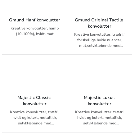
Gmund Hanf konvolutter
Gmund Original Tactile 
konvolutter
Kreative konvolutter, hamp
(10-100%), hvidt, mat
Kreative konvolutter, træfri, i
forskellige hvide nuancer,
mat,selvklæbende med
dækstrimmel, med indertryk
Majestic Classic 
Majestic Luxus 
konvolutter
konvolutter
Kreative konvolutter, træfri,
Kreative konvolutter, træfri,
hvidt og kulørt, metallisk,
hvidt og kulørt, metallisk,
selvklæbende med
selvklæbende med
dækstrimmel, uden indertryk
dækstrimmel, uden indertryk