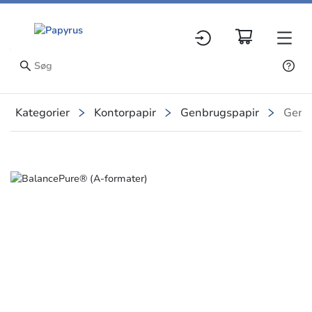
Kategorier
Kontorpapir
Genbrugspapir
Genb
Slide 1 of 1