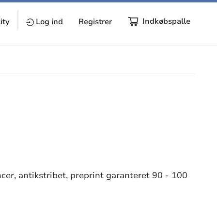
Indkøbspalle
ity
Log ind
Registrer
ancer, antikstribet, preprint garanteret 90 - 100