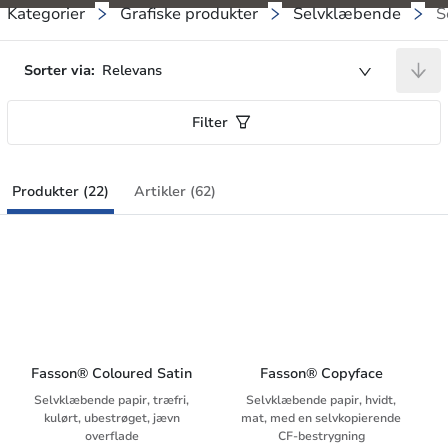
Kategorier
Grafiske produkter
Selvklæbende
S
Sorter via:
Relevans
Filter
Produkter (22)
Artikler (62)
Fasson® Coloured Satin
Fasson® Copyface
Selvklæbende papir, træfri,
Selvklæbende papir, hvidt,
kulørt, ubestrøget, jævn
mat, med en selvkopierende
overflade
CF-bestrygning