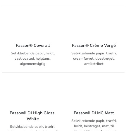
Fasson® Coverall
Fasson® Crème Vergé
Selvklæbende papir, hvidt,
Selvklæbende papir, træfri,
cast coated, højglans,
creamfarvet, ubestrøget,
uigennemsigtig
antikstribet
Fasson® DI High Gloss 
Fasson® DI MC Matt
White
Selvklæbende papir, træfri,
hvidt, bestrøget, mat, til
Selvklæbende papir, træfri,