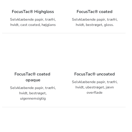
FocusTac® Highgloss
FocusTac® coated
Selvklæbende papir, træfri,
Selvklæbende papir, træfri,
hvidt, cast coated, højglans
hvidt, bestrøget, gloss.
FocusTac® coated 
FocusTac® uncoated
opaque
Selvklæbende papir, træfri,
hvidt, ubestrøget, jævn
Selvklæbende papir, træfri,
overflade
hvidt, bestrøget,
uigennemsigtig