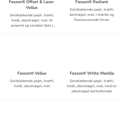
Fasson® Offset & Laser 
Fasson® Radiant
Vellux
Selvklæbende papir, træfri,
bestrøget, mat, i stærke og
Selvklæbende papir, træfri,
fluorescerende farver
hvidt, ubestrøget, mat, til
preprint og variabel data i
laser eller inkjet
Fasson® Vellux
Fasson® White Manilla
Selvklæbende papir, træfri,
Selvklæbende papir, træfri,
hvidt, ubestrøget, mat
hvidt, ubestrøget, mat, med en
ubestrøget kartonforside