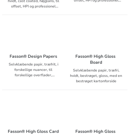
offset, HPI og professionel
hvidt, cast coated, højglans, til
tørtoner-trykteknik.
offset, HPI og professionel
tørtoner-trykteknik.
Fasson® Design Papers
Fasson® High Gloss 
Board
Selvklæbende papir, træfrit, i
forskellige nuancer, til
Selvklæbende papir, træfri,
forskellige overflader,
hvidt, bestrøget, gloss, med en
vådstærkt med
bestrøget kartonforside
svampedræbende behandling.
Fasson® High Gloss Card
Fasson® High Gloss 