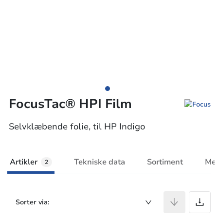
FocusTac® HPI Film
Selvklæbende folie, til HP Indigo
Artikler
Tekniske data
Sortiment
Mer
2
A
Sorter via: