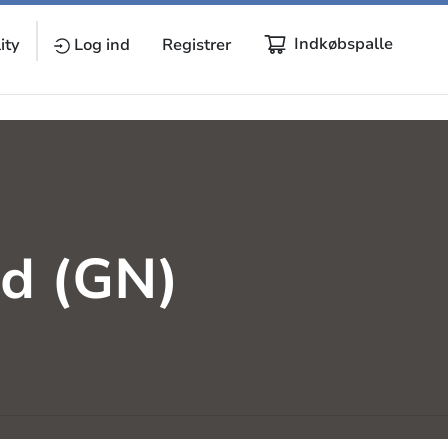
Indkøbspalle
ity
Log ind
Registrer
d (GN)