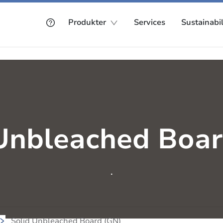
Produkter
Services
Sustainabil
 Unbleached Boar
.
Solid Unbleached Board (GN)