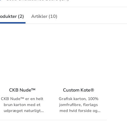
odukter (2)
Artikler (10)
CKB Nude™
Custom Kote®
CKB Nude™ er en helt
Grafisk karton, 100%
brun karton med et
jomfrufibre, flerlags
udpræget naturligt
med hvid forside og
udseende og
kraftbagside,
fornemmelse, som
bestrøget, silkemat