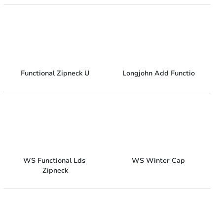
have på hele dagen.
Shortsene har lidt længere
ben og en 3,7 cm bred linning
med logo. Det fine materiale
af bomuld og elastan giver en
blød og smidig fornemmelse.
Functional Zipneck U
Longjohn Add Functio
WS Functional Lds 
WS Winter Cap
Zipneck