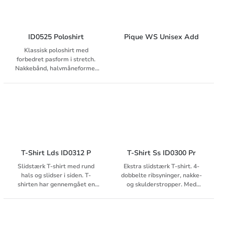
ID0525 Poloshirt
Pique WS Unisex Add
Klassisk poloshirt med
forbedret pasform i stretch.
Nakkebånd, halvmåneformet
hals og stolpelukning med
tone-i-tone-knapper. Minimalt
krymp og stort farvevalg.
T-Shirt Lds ID0312 P
T-Shirt Ss ID0300 Pr
Slidstærk T-shirt med rund
Ekstra slidstærk T-shirt. 4-
hals og slidser i siden. T-
dobbelte ribsyninger, nakke-
shirten har gennemgået en
og skulderstropper. Med
krympningsproces ved meget
halvmåneformet hals og
høje temperaturer, både før
dobbeltsyet halskant. T-
og efter farvning, for ekstra
shirten har gennemgået en
stabilitet og lang levetid.
krympningsproces ved meget