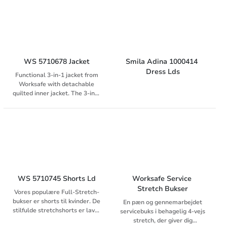
WS 5710678 Jacket
Smila Adina 1000414 
Dress Lds
Functional 3-in-1 jacket from
Worksafe with detachable
quilted inner jacket. The 3-in-1
solution means that it can be
worn all year round either as a
shell jacket, padded quilted
jacket or combined as a winter
jacket. The jacket is made of
wind and waterproof material
with taped seams and
breathability, water column
8000 / WP. Detachable quilted
WS 5710745 Shorts Ld
Worksafe Service 
inner jacket Wind and
Stretch Bukser
Vores populære Full-Stretch-
waterproof material with
bukser er shorts til kvinder. De
En pæn og gennemarbejdet
taped seams and
stilfulde stretchshorts er lavet
servicebuks i behagelig 4-vejs
breathability, water column
af et behageligt 4-vejs stretch,
stretch, der giver dig
8000 / WP Reflective details