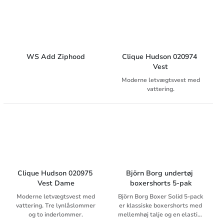
WS Add Ziphood
Clique Hudson 020974 
Vest
Moderne letvægtsvest med
vattering.
Clique Hudson 020975 
Björn Borg undertøj 
Vest Dame
boxershorts 5-pak
Moderne letvægtsvest med
Björn Borg Boxer Solid 5-pack
vattering. Tre lynlåslommer
er klassiske boxershorts med
og to inderlommer.
mellemhøj talje og en elastisk
pasform, der er behagelig at