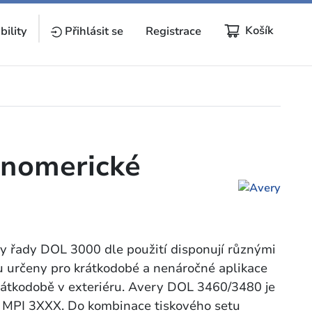
Košík
bility
Přihlásit se
Registrace
onomerické
 řady DOL 3000 dle použití disponují různými
u určeny pro krátkodobé a nenáročné aplikace
krátkodobě v exteriéru. Avery DOL 3460/3480 je
Y MPI 3XXX. Do kombinace tiskového setu