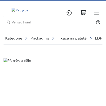
Kategorie
Packaging
Fixace na paletě
LDPE a
Slide 1 of 1