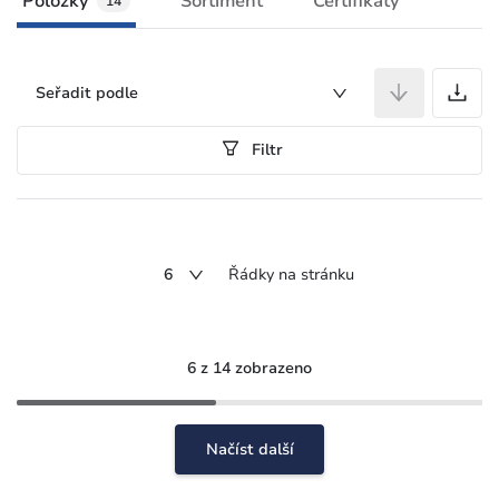
Položky
Sortiment
Certifikáty
14
P
Seřadit podle
Filtr
6
Řádky na stránku
6 z 14 zobrazeno
Načíst další