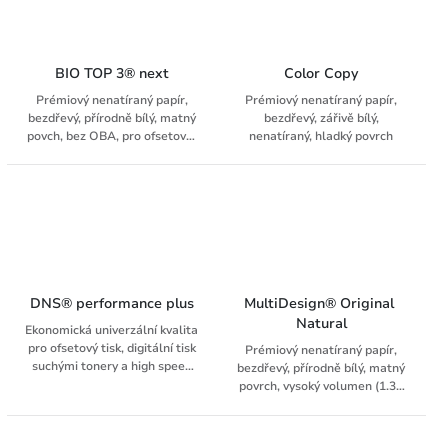
BIO TOP 3® next
Color Copy
Prémiový nenatíraný papír,
Prémiový nenatíraný papír,
bezdřevý, přírodně bílý, matný
bezdřevý, zářivě bílý,
povch, bez OBA, pro ofsetové,
nenatíraný, hladký povrch
HPI tiskové systémy a
profesionální tiskové suchého
toneru, odpovídající obálky
DNS® performance plus
MultiDesign® Original 
Natural
Ekonomická univerzální kvalita
pro ofsetový tisk, digitální tisk
Prémiový nenatíraný papír,
suchými tonery a high speed
bezdřevý, přírodně bílý, matný
inkjet. Bílý nenatíraný
povrch, vysoký volumen (1.3),
bezdřevý papír, ideální pro
garantováno pro preprint pro
černobílý a základní barevný
90 - 170 g/m², bez OBA,
tisk. Vhodný pro tisk knih,
odpovídající obálky. Vyznačuje