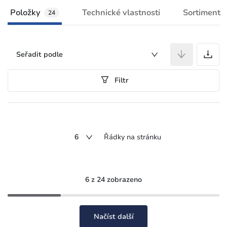
Položky
Technické vlastnosti
Sortiment
24
P
Seřadit podle
Filtr
6
Řádky na stránku
6 z 24 zobrazeno
Načíst další