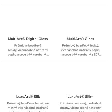
celulózy, určený pro
nejnáročnější tiskové úlohy.
MultiArt® Digital Gloss
MultiArt® Gloss
Prémiový bezdřevý,
Prémiový bezdřevý, lesklý,
lesklý, vícenásobně natíraný
vícenásobně natíraný papír,
papír, vysoce bílý, vyrobený z
vysoce bílý, vyrobený z ECF
ECF celulózy, vhodný pro
celulózy, určený pro
ofsetový tisk, HPI tiskové
nejnáročnější tiskové úlohy.
systémy a systémy suchého
toneru.
LuxoArt® Silk
LuxoArt® Silk+
Prémiový bezdřevý, hedvábně
Prémiový bezdřevý, hedvábně
matný, vícenásobně natíraný
matný, vícenásobně natíraný