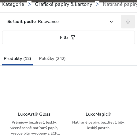
Kategorie
Grafické papíry & kartony
Natírané papír
Seřadit podle
Relevance
Filtr
Produkty (12)
Položky (242)
LuxoArt® Gloss
LuxoMagic®
Prémiový bezdřevý, lesklý,
Natírané papíry, bezdřevý, bílý,
vícenásobně natíraný papír,
lesklý povrch
vysoce bílý, vyrobený z ECF