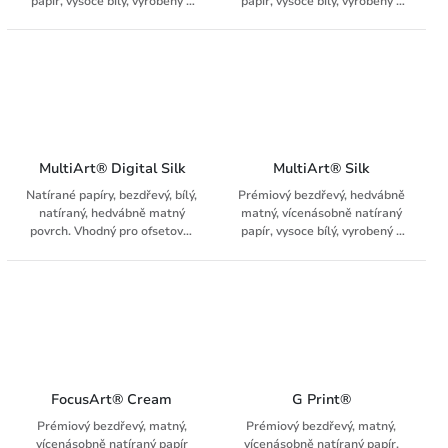
papír, vysoce bílý, vyrobený z
papír, vysoce bílý, vyrobený z
ECF celulózy, určený pro
ECF celulózy. Vhodný pro
nejnáročnější tiskové úlohy.
ofsetový tisk, HPI tiskové
systémy a systémy suchého
toneru.
MultiArt® Digital Silk
MultiArt® Silk
Natírané papíry, bezdřevý, bílý,
Prémiový bezdřevý, hedvábně
natíraný, hedvábně matný
matný, vícenásobně natíraný
povrch. Vhodný pro ofsetové,
papír, vysoce bílý, vyrobený z
HPI tiskové systémy a systémy
ECF celulózy. Určený pro
suchého toneru.
nejnáročnější tiskové úlohy.
FocusArt® Cream
G Print®
Prémiový bezdřevý, matný,
Prémiový bezdřevý, matný,
vícenásobně natíraný papír
vícenásobně natíraný papír,