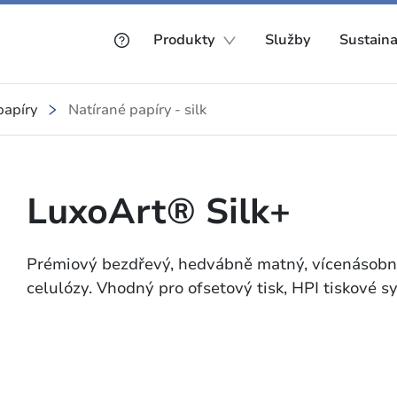
Produkty
Služby
Sustaina
papíry
Natírané papíry - silk
LuxoArt® Silk+
Prémiový bezdřevý, hedvábně matný, vícenásobně 
celulózy. Vhodný pro ofsetový tisk, HPI tiskové 