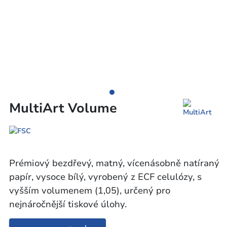
MultiArt Volume
Prémiový bezdřevý, matný, vícenásobně natíraný
papír, vysoce bílý, vyrobený z ECF celulózy, s
vyšším volumenem (1,05), určený pro
nejnáročnější tiskové úlohy.