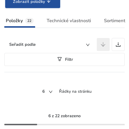
Zobrazit položky
Položky
Technické vlastnosti
Sortiment
22
P
Seřadit podle
Filtr
6
Řádky na stránku
6 z 22 zobrazeno