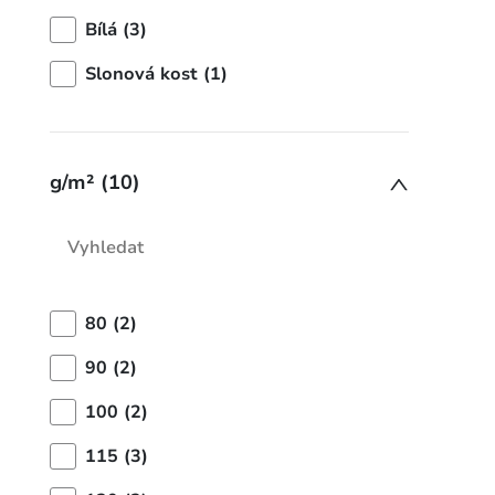
Bílá (3)
Slonová kost (1)
g/m² (10)
80 (2)
90 (2)
100 (2)
115 (3)