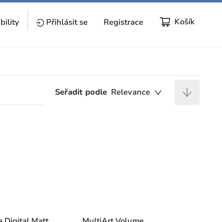
Košík
bility
Přihlásit se
Registrace
Seřadit podle
Relevance
 Digital Matt
MultiArt Volume