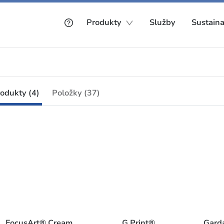
Produkty
Služby
Sustaina
odukty (4)
Položky (37)
FocusArt® Cream
G Print®
Garda