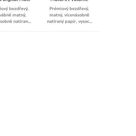
ový bezdřevý,
Prémiový bezdřevý,
vábně matný,
matný, vícenásobně
ásobně natíraný
natíraný papír, vysoce
r, vysoce bílý,
bílý, vyrobený z ECF
obený z ECF
celulózy, s vyšším
ózy. Vhodný pro
volumenem (1,05),
tový tisk, HPI
určený pro
ové systémy a
nejnáročnější tiskové
témy suchého
úlohy.
toneru.