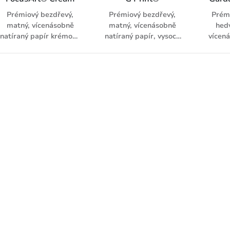
Prémiový bezdřevý,
Prémiový bezdřevý,
Prémi
matný, vícenásobně
matný, vícenásobně
hed
natíraný papír krémové
natíraný papír, vysoce
vícen
barvy, vyroben bez
bílý, vyrobený z ECF
papí
optických zjasňovačů, s
celulózy, s vyšším
vyr
vysokým volumenem
volumenem (1,0),
celul
(1.3). Určený pro
určený pro
ofse
prémiové a umělecké
nejnáročnější tiskové
tisk
tiskové úlohy.
úlohy.
sys