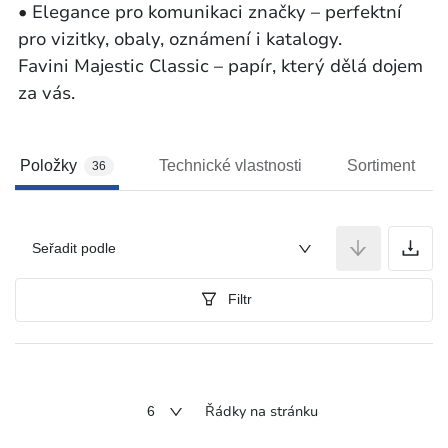
• Elegance pro komunikaci značky – perfektní
pro vizitky, obaly, oznámení i katalogy.
Favini Majestic Classic – papír, který dělá dojem
za vás.
Položky
Technické vlastnosti
Sortiment
36
P
Seřadit podle
Filtr
Řádky na stránku
6