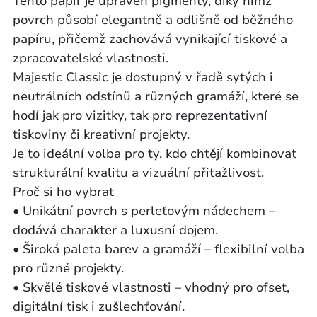
Tento papír je upraven pigmenty, díky nimž
povrch působí elegantně a odlišně od běžného
papíru, přičemž zachovává vynikající tiskové a
zpracovatelské vlastnosti.
Majestic Classic je dostupný v řadě sytých i
neutrálních odstínů a různých gramáží, které se
hodí jak pro vizitky, tak pro reprezentativní
tiskoviny či kreativní projekty.
Je to ideální volba pro ty, kdo chtějí kombinovat
strukturální kvalitu a vizuální přitažlivost.
Proč si ho vybrat
• Unikátní povrch s perleťovým nádechem –
dodává charakter a luxusní dojem.
• Široká paleta barev a gramáží – flexibilní volba
pro různé projekty.
• Skvělé tiskové vlastnosti – vhodný pro ofset,
digitální tisk i zušlechťování.