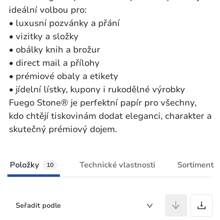
ideální volbou pro:
• luxusní pozvánky a přání
• vizitky a složky
• obálky knih a brožur
• direct mail a přílohy
• prémiové obaly a etikety
• jídelní lístky, kupony i rukodělné výrobky
Fuego Stone® je perfektní papír pro všechny,
kdo chtějí tiskovinám dodat eleganci, charakter a
skutečný prémiový dojem.
Položky
Technické vlastnosti
Sortiment
10
P
Seřadit podle