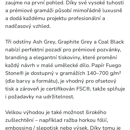
zaujme na první pohled. Díky své vysoké tuhosti
a prémiové gramáži působí mimořádně luxusně
a dodá každému projektu profesionální a
nadčasový vzhled.
Tři odstíny Ash Grey, Graphite Grey a Coal Black
nabízí perfektní pozadí pro prémiové pozvánky,
branding a elegantní tiskoviny, které promění
každý návrh v malé umělecké dílo. Papír Fuego
Stone® je dostupný v gramážích 140–700 g/m²
(dle barvy a formátu), je vhodný pro ofsetový
tisk a zároveň je certifikován FSC®, takže splňuje
i požadavky na udržitelnost.
Velkou výhodou je také možnost širokého
zušlechtění – například ražba horkou fólií,
embossing / slepotisk nebo výsek. Díky tomu je